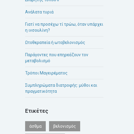
Ανάλατα τυριά
Γιατί να προσέχω τί τρώω, όταν υπάρχει
η ινσουλίνη?
Ωτοθεραπεία ή ωτοβελονισμός
Παράγοντες που επηρεάζουν τον
μεταβολισμό
Τρόποι Μαγειρέματος
Συμπληρώματα διατροφής: μύθοι και
πραγματικότητα
Ετικέτες
άσθμα
βελονισμός