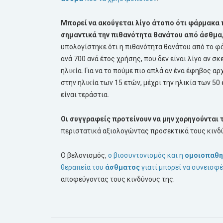
Μπορεί να ακούγεται λίγο άτοπο ότι φάρμακα 
σημαντικά την πιθανότητα θανάτου από άσθμα, 
υπολογίστηκε ότι η πιθανότητα θανάτου από το φ
ανά 700 ανά έτος χρήσης, που δεν είναι λίγο αν 
ηλικία. Για να το πούμε πιο απλά αν ένα έφηβος 
στην ηλικία των 15 ετών, μέχρι την ηλικία των 5
είναι τεράστια.
Οι συγγραφείς προτείνουν να μην χορηγούνται
περιστατικά αξιολογώντας προσεκτικά τους κινδύ
Ο βελονισμός,
ο βιοσυντονισμός και η
ομοιοπαθη
θεραπεία του
άσθματος
γιατί μπορεί να συνεισφ
αποφεύγοντας τους κινδύνους της.