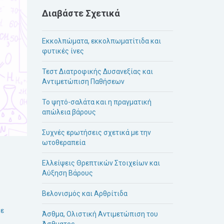
Διαβάστε Σχετικά
Εκκολπώματα, εκκολπωματίτιδα και
φυτικές ίνες
Τεστ Διατροφικής Δυσανεξίας και
Αντιμετώπιση Παθήσεων
Το ψητό-σαλάτα και η πραγματική
απώλεια βάρους
Συχνές ερωτήσεις σχετικά με την
ωτοθεραπεία
Ελλείψεις Θρεπτικών Στοιχείων και
Αύξηση Βάρους
Βελονισμός και Αρθρίτιδα
με
Άσθμα, Ολιστική Αντιμετώπιση του
Άσθματος