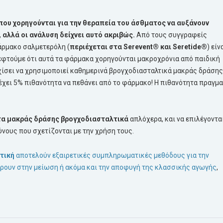
που χορηγούνται για την θεραπεία του
άσθματος
να αυξάνουν
αλλά οι ανάλυση δείχνει αυτό ακριβώς.
Από τους συγγραφείς
άρμακο σαλμετερόλη (
περιέχεται στα Serevent® και Seretide®
) είν
σκεφτούμε ότι αυτά τα φάρμακα χορηγούνται μακροχρόνια από παιδική
αρχίσει να χρησιμοποιεί καθημερινά βρογχοδιασταλτικά μακράς δράσης
0 έχει 5% πιθανότητα να πεθάνει από το φάρμακο! Η πιθανότητα πραγμ
 τα μακράς δράσης βρογχοδιασταλτικά
απλόχερα, και να επιλέγοντα
νους που σχετίζονται με την χρήση τους.
τική
αποτελούν εξαιρετικές συμπληρωματικές μεθόδους για την
έρουν στην μείωση ή ακόμα και την αποφυγή της κλασσικής αγωγής
,