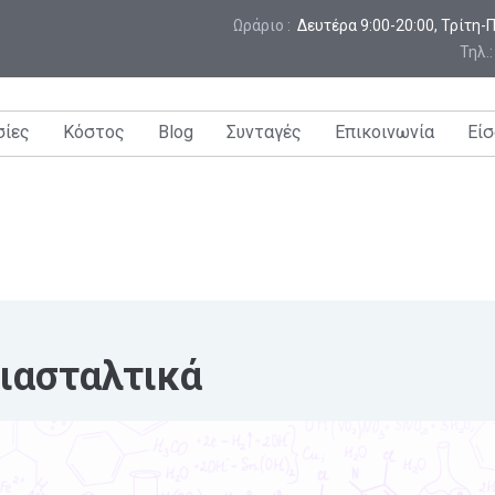
Ωράριο :
 Δευτέρα 9:00-20:00, Τρίτη
Τηλ.
σίες
Κόστος
Blog
Συνταγές
Επικοινωνία
Είσ
ιασταλτικά