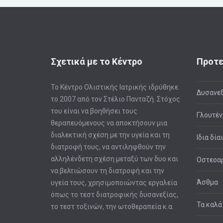
Σχετικά με το Κέντρο
Προτε
Το Κέντρο Ολιστικής Ιατρικής ιδρύθηκε
Δυσανεξ
το 2007 από τον Στέλιο Πανταζή. Στόχος
του είναι να βοηθήσει τους
Γλουτέν
θεραπευόμενους να αποκτήσουν μια
διαλεκτική σχέση με την υγεία και τη
Ιδια δία
διατροφή τους, να αντιληφθούν την
αλληλένδετη σχέση μεταξύ των δυο και
Οστεοαρ
να βελτιώσουν τη διατροφή και την
Άσθμα
υγεία τους, χρησιμοποιώντας εργαλεία
όπως το τεστ διατροφικής δυσανεξίας,
Τα καλά
το τεστ τοξινών, την ωτοθεραπεία κ.α.