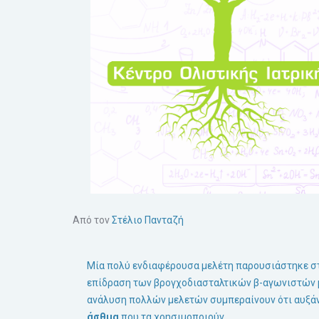
Από τον
Στέλιο Πανταζή
Μία πολύ ενδιαφέρουσα μελέτη παρουσιάστηκε στο
επίδραση των βρογχοδιασταλτικών β-αγωνιστών 
ανάλυση πολλών μελετών συμπεραίνουν ότι αυξάν
άσθμα
που τα χρησιμοποιούν
.