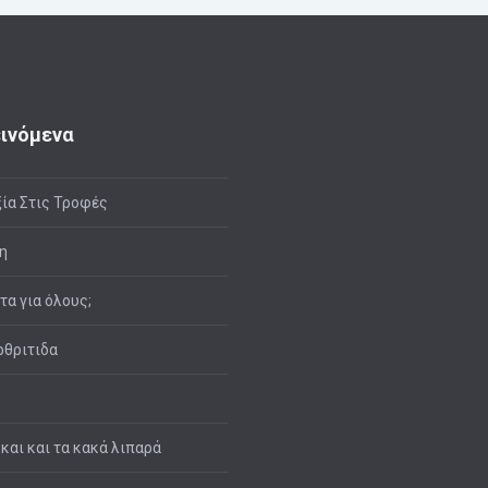
ινόμενα
ία Στις Τροφές
η
ιτα για όλους;
θριτιδα
 και και τα κακά λιπαρά