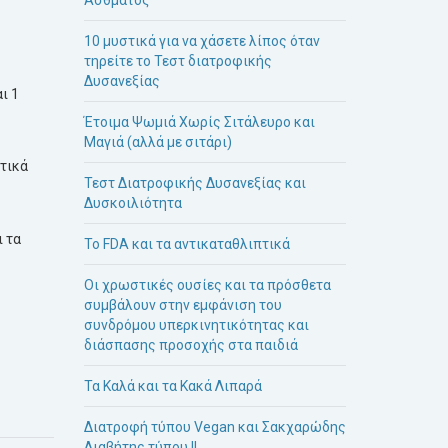
10 μυστικά για να χάσετε λίπος όταν
τηρείτε το Τεστ διατροφικής
Δυσανεξίας
αι 1
Έτοιμα Ψωμιά Χωρίς Σιτάλευρο και
Μαγιά (αλλά με σιτάρι)
ατικά
Τεστ Διατροφικής Δυσανεξίας και
Δυσκοιλιότητα
ι τα
Το FDA και τα αντικαταθλιπτικά
Οι χρωστικές ουσίες και τα πρόσθετα
συμβάλουν στην εμφάνιση του
συνδρόμου υπερκινητικότητας και
διάσπασης προσοχής στα παιδιά
Τα Καλά και τα Κακά Λιπαρά
Διατροφή τύπου Vegan και Σακχαρώδης
Διαβήτης τύπου ΙΙ