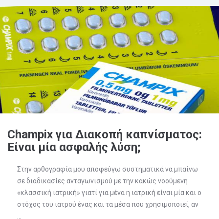
Champix για Διακοπή καπνίσματος:
Είναι μία ασφαλής λύση;
Στην αρθογραφία μου αποφεύγω συστηματικά να μπαίνω
σε διαδικασίες ανταγωνισμού με την κακώς νοούμενη
«κλασσική ιατρική» γιατί για μένα η ιατρική είναι μία και ο
στόχος του ιατρού ένας και τα μέσα που χρησιμοποιεί, αν
...