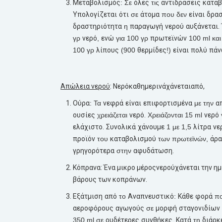
Μεταβολισμός
: Σε
όλες
τις
αντιδράσεις
καταβ
Υπολογίζεται
ότι
σε
άτομα
που δεν
είναι
δρασ
δραστηριότητα
η
παραγωγή
νερού
αυξάνεται.
γρ
νερό
,
ενώ
για 100 γρ
πρωτεϊνών
100 ml και
100 γρ
λίπους
(900
θερμίδες
!)
είναι
πολύ
πά
Απώλεια
νερού
:
Νερό
καθημερινά
χάνεται
από
,
Ούρα
: Τα
νεφρά
είναι
επιφορτισμένα
με την
α
ουσίες
χρειάζεται
νερό.
Χρειάζονται 15 ml
νερό
ελάχιστο.
Συνολικά
χάνουμε
1 με 1,5
λίτρα
νε
προϊόν
του
καταβολισμού
των πρωτεϊνών,
άρα
γρηγορότερα
στην
αφυδάτωση.
Κόπρανα
:
Ένα
μικρο
μέρος
νερού
χάνεται
την
ημ
βάρους
των
κοπράνων.
Εξάτμιση
από
το
Αναπνευστικό
:
Κάθε
φορά
π
αεροφόρους
αγωγούς
σε
μορφή
σταγονιδίων
350 ml σε
ουδέτερες
συνθήκες.
Κατά
τη
διάρκ