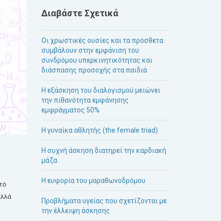
Διαβάστε Σχετικά
Οι χρωστικές ουσίες και τα πρόσθετα
συμβάλουν στην εμφάνιση του
συνδρόμου υπερκινητικότητας και
διάσπασης προσοχής στα παιδιά
Η εξάσκηση του διαλογισμού μειώνει
την πιθανότητα εμφάνησης
εμφράγματος 50%
Η γυναίκα αθλητής (the female triad)
Η συχνή άσκηση διατηρεί την καρδιακή
μάζα
Η ευφορία του μαραθωνοδρόμου
τό
αλλά
Προβλήματα υγείας που σχετίζονται με
την έλλειψη άσκησης