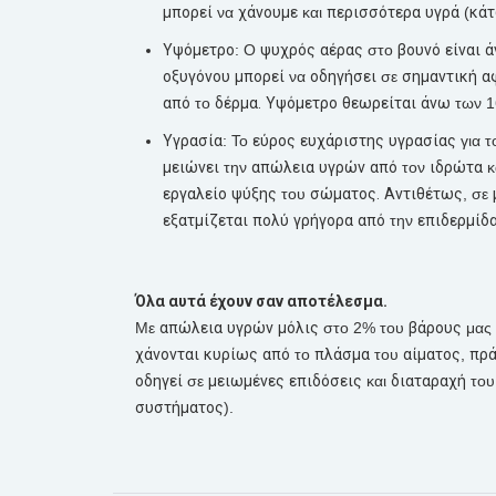
μπορεί
να
χάνουμε
και
περισσότερα
υγρά
(
κά
Υψόμετρο
: Ο
ψυχρός
αέρας
στο
βουνό
είναι
ά
οξυγόνου
μπορεί
να
οδηγήσει
σε
σημαντική
α
από
το
δέρμα.
Υψόμετρο
θεωρείται
άνω
των 
Υγρασία
: Το
εύρος
ευχάριστης
υγρασίας
για 
μειώνει
την
απώλεια
υγρών
από
τον
ιδρώτα
κ
εργαλείο
ψύξης
του
σώματος.
Αντιθέτως
, σε
εξατμίζεται
πολύ
γρήγορα
από
την
επιδερμίδ
Όλα
αυτά
έχουν
σαν
αποτέλεσμα.
Με
απώλεια
υγρών
μόλις
στο 2% του
βάρους
μας
χάνονται
κυρίως
από
το
πλάσμα
του
αίματος
,
πρά
οδηγεί
σε
μειωμένες
επιδόσεις
και
διαταραχή
το
συστήματος
).