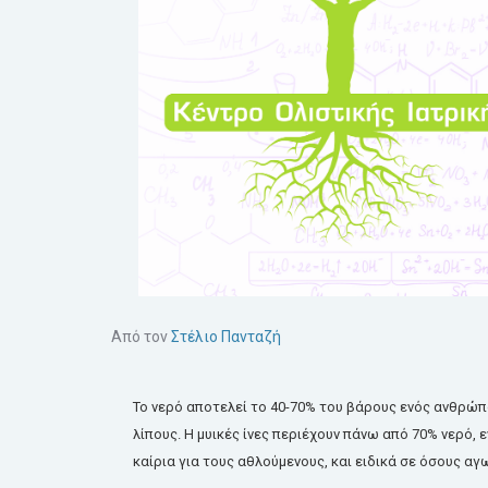
Από τον
Στέλιο Πανταζή
Το
νερό
αποτελεί
το 40-70% του
βάρους
ενός
ανθρώπο
λίπους.
Η
μυικές
ίνες
περιέχουν
πάνω
από 70%
νερό
,
ε
καίρια
για τους
αθλούμενους
, και
ειδικά
σε
όσους
αγω