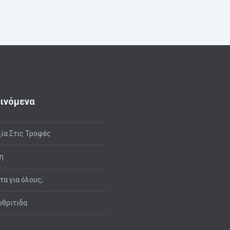
ινόμενα
ία Στις Τροφές
η
ιτα για όλους;
θριτιδα