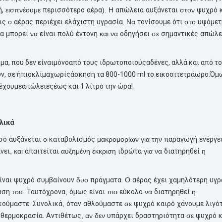
,
εισπνέουμε
περισσότερο
αέρα
). Η
απώλεια
αυξάνεται
στον
ψυχρό
ις
ο
αέρας
περιέχει
ελάχιστη
υγρασία.
Να
τονίσουμε
ότι
στο
υψόμετ
α
μπορεί
να
είναι
πολύ
έντονη
και να
οδηγήσει
σε
σημαντικές
απώλε
ρμα
, που δεν
είναι
μόνο
από
τους
ιδρωτοποιούς
αδένες
,
αλλά
και
από
το
υν
, σε
ήπιο
κλίμα
χωρίς
άσκηση
τα 800-1000 ml το
εικοσιτετράωρο.
Όμ
έχουμε
απώλειες
έως
και 1
λίτρο
την
ώρα
!
λικά
σο
αυξάνεται
ο
καταβολισμός
μακρομορίων για την
παραγωγή
ενέργε
νει
, και
απαιτείται
αυξημένη έκκριση
ιδρώτα
για να
διατηρηθεί
η
ίναι
ψυχρό
συμβαίνουν
δυο
πράγματα.
Ο
αέρας
έχει
χαμηλότερη
υγρ
ωση
του.
Ταυτόχρονα
,
όμως
είναι
πιο
εύκολο
να
διατηρηθεί
η
κούμαστε.
Συνολικά
,
όταν
αθλούμαστε
σε
ψυχρό
καιρό
χάνουμε
λιγό
θερμοκρασία.
Αντιθέτως
, αν δεν
υπάρχει
δραστηριότητα
σε
ψυχρό