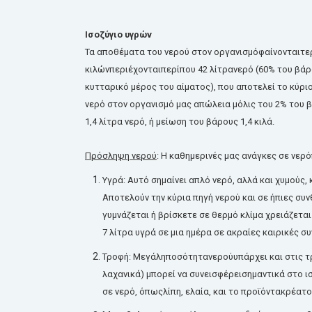
Ισοζύγιο
υγρών
Τα
αποθέματα
του
νερού
στον
οργανισμό
φαίνονται
τε
κιλών
περιέχονται
περίπου
42
λίτρα
νερό
(60%
του
βάρ
κυτταρικό
μέρος
του
αίματος
), που
αποτελεί
το
κύρι
νερό
στον
οργανισμό
μας
απώλεια
μόλις
του 2% του
β
1,4
λίτρα
νερό
, ή
μείωση
του
βάρους
1,4
κιλά.
Πρόσληψη
νερού
: Η
καθημερινές
μας
ανάγκες
σε
νερό
Υγρά
:
Αυτό
σημαίνει
απλό
νερό
,
αλλά
και
χυμούς
,
Αποτελούν
την
κύρια
πηγή
νερού
και σε
ήπιες
συν
γυμνάζεται ή
βρίσκετε
σε
θερμό
κλίμα
χρειάζετα
7
λίτρα
υγρά
σε μια
ημέρα
σε
ακραίες
καιρικές
συ
Τροφή
:
Μεγάλη
ποσότητα
νερού
υπάρχει
και στις
τ
λαχανικά
)
μπορεί
να
συνεισφέρει
σημαντικά
στο
ι
σε
νερό
,
όπως
λίπη
,
ελαία
, και το
προϊόντα
κρέατο