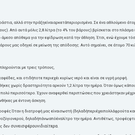
ράστια
,
αλλά
στην
πράξη
είναι
αρκετά
περιορισμένα.
Σε
ένα αθλούμενο άτο
ους
).
Από
αυτά
μόλις
2,8
λίτρα
(το 4% του
βάρους
)
βρίσκεται
στο
πλάσμα
ο
άμεσο
απόθεμα
για την
εφίδρωση
κατά
την
άθληση.
Έτσι
,
ενώ
έχουμε
τό
άρους
μας
οδηγεί
σε
μείωση
της απόδοσης.
Αυτό
σημαίνει
, σε
άτομο
70
κι
πληρούνται
με τρεις
τρόπους
,
καφέδες
, και
οτιδήποτε
περιεχέι
κυρίως
νερό
και
είναι
σε
υγρή
μορφή.
θήκες
χωρίς
δραστηριότητα
αρκούν
1,2
λίτρα
την
ημέρα.
Όταν
όμως
κάπο
ι
πολύ
περισσότερο.
Έχουν
αναφερθεί
περιπτώσεις
που
χρειάστηκαν
μέχρ
νθήκες
με
έντονη
άσκηση.
ροφές.
Όταν
η
διατροφή
μας
είναι
σωστή
(
δηλαδή
περιέχει
πολλά
φρούτα
κα
σοζύγιο
νερού
,
δηλαδή
πάνω
από
ένα
λίτρο
την η
μέρα.
Αντιθέτως,
τροφές
φτ
δεν
συνεισφέρουν
ιδιαίτερα.
ς