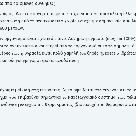
τω
από
ορισμένες
συνθήκες
)
νυδρος.
Αυτό
σε
συνάρτηση
με την
ταχύπνοια
που
προκαλεί
η
έλλει
φυδάτωση
από
το
αναπνευστικό
χωρίς
να
έχουμε
σημαντικές
απώλε
1600
μέτρων.
τον
οργανισμό
είναι
σχετικά
στενό.
Αυξημένη
υγρασία
(
έως
και 100%)
αι το
αναπνευστικό
και
στερεί
από
τον
οργανισμό
αυτό
το
σημαντικό
μέρες
που η
υγρασία
είναι
πολύ
χαμηλή
(σε
ξηρές
ημέρες
) ο
ιδρώτα
α
και
οδηγεί
γρηγορότερα
σε
αφυδάτωση.
έχουμε
μείωση
στις
επιδόσεις.
Αυτό
οφείλεται
στο
γεγονός
ότι
τα
υ
γμα
που
επιβαρύνει
σημαντικά
το
καρδιαγγειακό
σύστημα
, που
τελι
υ
ενδογενή
ελέγχου
της
θερμοκρασίας
(
διαταραχή
του
θερμορυθμιστι