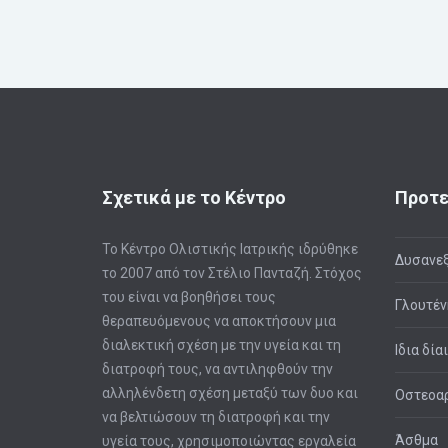
Σχετικά με το Κέντρο
Προτε
Το Κέντρο Ολιστικής Ιατρικής ιδρύθηκε
Δυσανεξ
το 2007 από τον Στέλιο Πανταζή. Στόχος
του είναι να βοηθήσει τους
Γλουτέν
θεραπευόμενους να αποκτήσουν μια
διαλεκτική σχέση με την υγεία και τη
Ιδια δία
διατροφή τους, να αντιληφθούν την
αλληλένδετη σχέση μεταξύ των δυο και
Οστεοαρ
να βελτιώσουν τη διατροφή και την
Άσθμα
υγεία τους, χρησιμοποιώντας εργαλεία