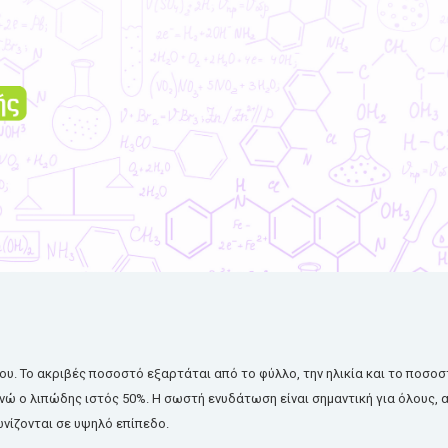
υ. Το ακριβές ποσοστό
εξαρτάται
από
το
φύλλο
, την
ηλικία
και το ποσοσ
νώ
ο
λιπώδης
ιστός
50%. Η
σωστή
ενυδάτωση
είναι
σημαντική
για
όλους
,
νίζονται
σε
υψηλό
επίπεδο.