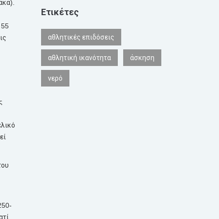
ακα
).
Ετικέτες
55
αθλητικές επιδόσεις
ις
αθλητική ικανότητα
άσκηση
νερό
ς
ελικό
εί
του
50-
ατί