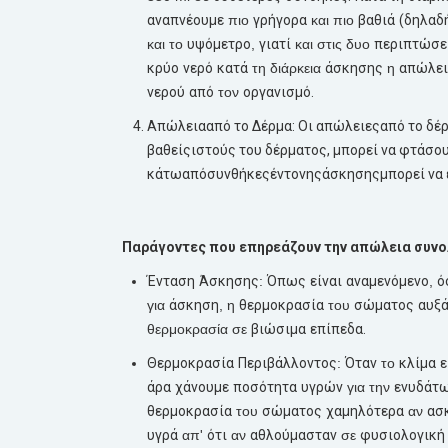
αναπνέουμε
πιο
γρήγορα
και πιο
βαθιά
(δηλαδή
και το
υψόμετρο
,
γιατί
και στις δυο
περιπτώσε
κρύο
νερό
κατά
τη διάρκεια
άσκησης
η
απώλει
νερού
από
τον
οργανισμό.
Απώλεια
από
το
Δέρμα
: Οι
απώλειες
από
το
δέ
βαθείς
ιστούς
του
δέρματος
,
μπορεί
να
φτάσο
κάτω
από
συνθήκες
έντονης
άσκησης
μπορεί
να
Παράγοντες
που
επηρεάζουν
την
απώλεια
συνο
Ένταση
Άσκησης
:
Όπως
είναι
αναμενόμενο
,
ό
για
άσκηση
, η
θερμοκρασία
του
σώματος
αυξά
θερμοκρασία σε
βιώσιμα
επίπεδα.
Θερμοκρασία
Περιβάλλοντος
:
Όταν
το
κλίμα
ε
άρα
χάνουμε
ποσότητα
υγρών
για την
ενυδάτ
θερμοκρασία
του
σώματος
χαμηλότερα
αν
ασ
υγρά
απ'
ότι
αν
αθλούμασταν
σε
φυσιολογική