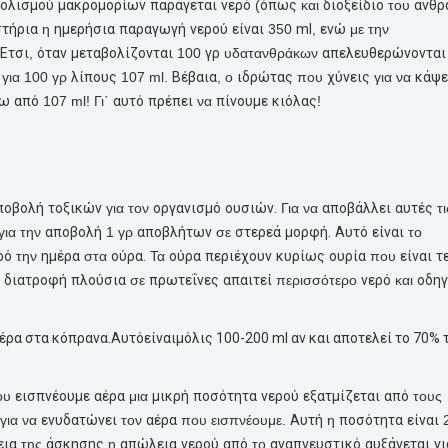
ολισμού
μακρομορίων
παράγεται
νερό
(
όπως
και
διοξείδιο
του
άνθρ
τήρια
η
ημερήσια
παραγωγή
νερού
είναι
350
ml
,
ενώ
με την
Έτσι
,
όταν
μεταβολίζονται
100
γρ
υδατανθράκων
απελευθερώνονται
 για 100 γρ
λίπους
107 ml.
Βέβαια
, ο
ιδρώτας
που
χύνεις
για να
κάψε
νω
από
107 ml! Γι΄
αυτό
πρέπει
να
πίνουμε
κιόλας
!
ποβολή
τοξικών
για τον
οργανισμό
ουσιών.
Για να
αποβάλλει
αυτές
τι
για την
αποβολή
1 γρ
αποβλήτων
σε
στερεά
μορφή.
Αυτό
είναι
το
ρό
την
ημέρα
στα
ούρα.
Τα
ούρα
περιέχουν
κυρίως
ουρία
που
είναι
τ
διατροφή
πλούσια
σε
πρωτεΐνες
απαιτεί
περισσότερο
νερό
και
οδηγ
έρα
στα
κόπρανα.
Αυτό
είναι
μόλις
100-200 ml αν και
αποτελεί
το 70% 
ου
εισπνέουμε
αέρα
μια
μικρή
ποσότητα
νερού
εξατμίζεται
από
τους
για να
ενυδατώνει
τον
αέρα
που εισπνέουμε.
Αυτή
η
ποσότητα
είναι
2
εια
της
άσκησης
η
απώλεια
νερού
από
το
αναπνευστικό
αυξάνεται
γι