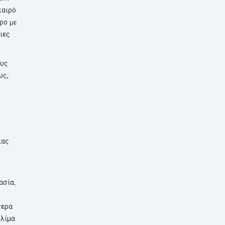
καιρό
ρο
με
ιες
υς
ως
,
ιας
ασία
,
τερα
κλίμα